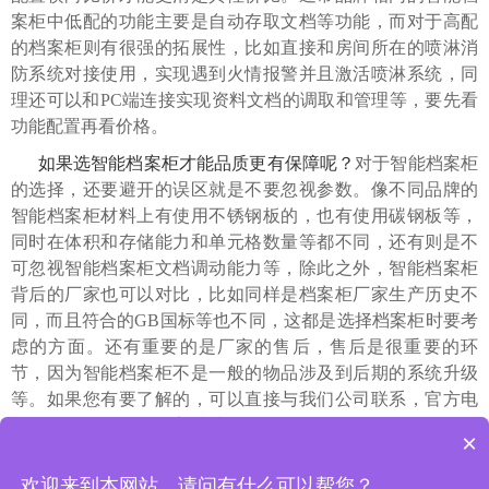
案柜中低配的功能主要是自动存取文档等功能，而对于高配
的档案柜则有很强的拓展性，比如直接和房间所在的喷淋消
防系统对接使用，实现遇到火情报警并且激活喷淋系统，同
理还可以和PC端连接实现资料文档的调取和管理等，要先看
功能配置再看价格。
如果选智能档案柜才能品质更有保障呢？
对于智能档案柜
的选择，还要避开的误区就是不要忽视参数。像不同品牌的
智能档案柜材料上有使用不锈钢板的，也有使用碳钢板等，
同时在体积和存储能力和单元格数量等都不同，还有则是不
可忽视智能档案柜文档调动能力等，除此之外，智能档案柜
背后的厂家也可以对比，比如同样是档案柜厂家生产历史不
同，而且符合的GB国标等也不同，这都是选择档案柜时要考
虑的方面。还有重要的是厂家的售后，售后是很重要的环
节，因为智能档案柜不是一般的物品涉及到后期的系统升级
等。如果您有要了解的，可以直接与我们公司联系，官方电
话：13811250506，欢迎来电咨询。
×
上一篇 : 线上购买智能档案柜要考虑哪些？
欢迎来到本网站，请问有什么可以帮您？