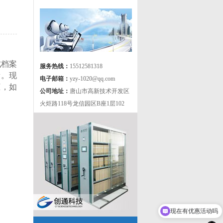
成档案
服务热线：
15512581318
量。现
电子邮箱：
yzy-1020@qq.com
柜，
如
公司地址：
唐山市高新技术开发区
火炬路118号龙信园区B座1层102
现在有优惠活动吗